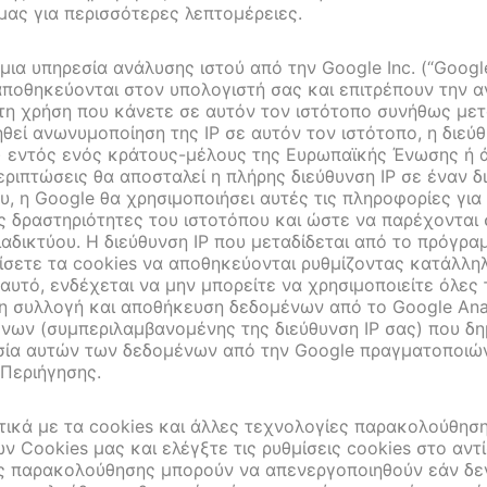
ας για περισσότερες λεπτομέρειες.
μια υπηρεσία ανάλυσης ιστού από την Google Inc. (“Google
αποθηκεύονται στον υπολογιστή σας και επιτρέπουν την α
 τη χρήση που κάνετε σε αυτόν τον ιστότοπο συνήθως μετ
ηθεί ανωνυμοποίηση της IP σε αυτόν τον ιστότοπο, η διε
)) εντός ενός κράτους-μέλους της Ευρωπαϊκής Ένωσης ή
ιπτώσεις θα αποσταλεί η πλήρης διεύθυνση IP σε έναν δ
ου, η Google θα χρησιμοποιήσει αυτές τις πληροφορίες για
ς δραστηριότητες του ιστοτόπου και ώστε να παρέχονται 
διαδικτύου. Η διεύθυνση IP που μεταδίδεται από το πρόγρ
σετε τα cookies να αποθηκεύονται ρυθμίζοντας κατάλλη
υτό, ενδέχεται να μην μπορείτε να χρησιμοποιείτε όλες τ
η συλλογή και αποθήκευση δεδομένων από το Google Analy
νων (συμπεριλαμβανομένης της διεύθυνση IP σας) που δημ
ασία αυτών των δεδομένων από την Google πραγματοποιώ
 Περιήγησης.
ετικά με τα cookies και άλλες τεχνολογίες παρακολούθησ
ν Cookies μας και ελέγξτε τις ρυθμίσεις cookies στο αντ
ίες παρακολούθησης μπορούν να απενεργοποιηθούν εάν δε