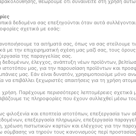
αρακολούθησης, θεωρούμε ότι συναινείτε στη χρήση αυτώ
ρίες
ωπικά δεδομένα σας επεξηγούνται όταν αυτά συλλέγονται
οφορίες σχετικά με εσάς:
κανοποιήσουμε τα αιτήματά σας, όπως να σας στείλουμε τ
κά με την επιχειρηματική σχέση μας μαζί σας, τους όρου
ξεργασία της παραγγελίας σας.
η δεδομένων, έλεγχος, ανάπτυξη νέων προϊόντων, βελτίω
 ιστοτόπου μας, για την παρουσίαση προϊόντων και προσφ
μπάνιες μας. Εάν είναι δυνατόν, χρησιμοποιούμε μόνο α
 να επιβάλλει ξεχωριστές απαιτήσεις για τη χρήση ατομι
η χρήση. Παρέχουμε περισσότερες λεπτομέρειες σχετικά μ
ιαβιβάζουμε τις πληροφορίες που έχουν συλλεχθεί μέσω το
φιλοξενία και εποπτεία ιστοτόπων, επεξεργασία των αξ
δομένων, επεξεργασία πληρωμών, επεξεργασία παραγγελ
η, χρέωση πιστωτικών καρτών και ελέγχους για την παρο
 σύμβασης να τηρούν τους κανονισμούς περί προστασία