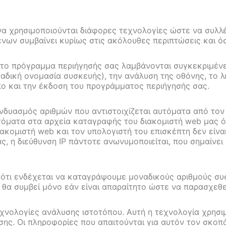
 να χρησιμοποιούνται διάφορες τεχνολογίες ώστε να συλ
μένων συμβαίνει κυρίως στις ακόλουθες περιπτώσεις και 
 το πρόγραμμα περιήγησής σας λαμβάνονται συγκεκριμέν
δική ονομασία συσκευής), την ανάλυση της οθόνης, το λε
πο και την έκδοση του προγράμματος περιήγησής σας.
συνδυασμός αριθμών που αντιστοιχίζεται αυτόματα από το
υτόματα στα αρχεία καταγραφής του διακομιστή web μας ό
διακομιστή web και τον υπολογιστή του επισκέπτη δεν εί
, η διεύθυνση IP πάντοτε ανωνυμοποιείται, που σημαίνει
ότι ενδέχεται να καταγράψουμε μοναδικούς αριθμούς συ
θα συμβεί μόνο εάν είναι απαραίτητο ώστε να παρασχεθε
χνολογίες ανάλυσης ιστοτόπου. Αυτή η τεχνολογία χρησιμ
ης. Οι πληροφορίες που απαιτούνται για αυτόν τον σκοπό